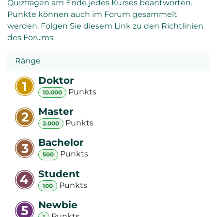
Quizfragen am Ende jedes Kurses beantworten.
Punkte können auch im Forum gesammelt
werden. Folgen Sie diesem Link zu den Richtlinien
des Forums.
Ränge
Doktor
Punkt
s
10.000
Master
Punkt
s
2.000
Bachelor
Punkt
s
500
Student
Punkt
s
100
Newbie
Punkt
s
1