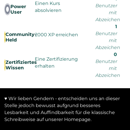
Einen Kurs
Benutzer
Power
absolvieren
User
mit
Abzeichen
1
Benutzer
Community-
2000 XP erreichen
Held
mit
Abzeichen
0
Eine Zertifizierung
Benutzer
Zertifiziertes
erhalten
Wissen
mit
Abzeichen
♥ Wir lieben Gendern - entscheiden uns an dieser
Stelle jedoch bewusst aufgrund besseres
Lesbarkeit und Auffindbarkeit für die klassische
Schreibweise auf unserer Homepage.