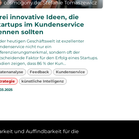
cosmogony.de, Stefanie Tomaszewicz
rei innovative Ideen, die
tartups im Kundenservice
ennen sollten
 der heutigen Geschäftswelt ist exzellenter
ndenservice nicht nur ein
fferenzierungsmerkmal, sondern oft der
tscheidende Faktor für den Erfolg eines Startups.
udien zeigen, dass 86 % der Kun...
atenanalyse
Feedback
Kundenservice
trategie
künstliche Intelligenz
03.2025
keit und Auffindbarkeit für die