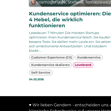
cosmogony.de, Stefanie Tomaszewic
Kundenservice optimieren: Die
4 Hebel, die wirklich
funktionieren
Lesedauer: 7 Minuten Die meisten Startups
optimieren ihren Kundenservice falsch. Sie kaufen
bessere Tools. Sie stellen mehr Leute ein. Sie setze
sich ambitionierte Antwortzeiten. Und trotzdem
bleibt ...
Customer Experience (CX)
Kundenservice
Kundenservice skalieren
Lovebrand
Self-Service
04.02.2026
♥ Wir lieben Gendern - entscheiden uns a
klassische Schreibweise auf unserer Ho