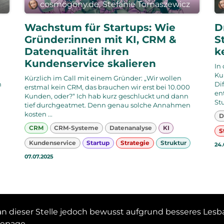
z
cosmogony.de, Stefanie Tomaszewicz
Wachstum für Startups: Wie
D
Gründer:innen mit KI, CRM &
S
Datenqualität ihren
k
Kundenservice skalieren
In
Ku
Kürzlich im Call mit einem Gründer: „Wir wollen
n
Di
erstmal kein CRM, das brauchen wir erst bei 10.000
en
Kunden, oder?“ Ich hab kurz geschluckt und dann
St
tief durchgeatmet. Denn genau solche Annahmen
kosten ...
D
CRM
CRM-Systeme
Datenanalyse
KI
S
Kundenservice
Startup
Strategie
Struktur
24.
07.07.2025
n dieser Stelle jedoch bewusst aufgrund besseres Lesbar
mepage.