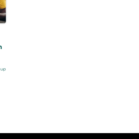
z
n
-up