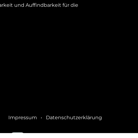
keit und Auffindbarkeit für die
Impressum
•
Datenschutzerklärung
durch
- Die #1
Open-Source-E-Commerce