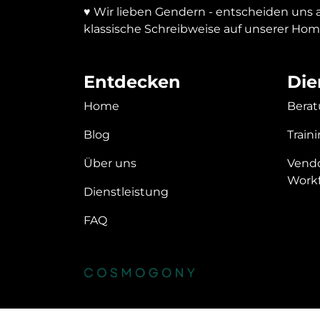
♥ Wir lieben Gendern - entscheiden uns a
klassische Schreibweise auf unserer Ho
Entdecken
Die
Home
Bera
Blog
Train
Über uns
Vend
Work
Dienstleistung
FAQ
Copyright
©
cosmogony
.
de