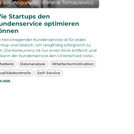
cosmogony.de, Stefanie Tomaszewicz
ie Startups den
undenservice optimieren
önnen
n hervorragender Kundenservice ist für jedes
rtup unerlässlich, um langfristig erfolgreich zu
in. Die Konkurrenz ist nur einen Klick entfernt und
 kann der Kundenservice den Unterschied zwisc...
hatbots
Datenanalyse
Mitarbeitermotivation
ualitätskontrolle
Self-Service
01.2025