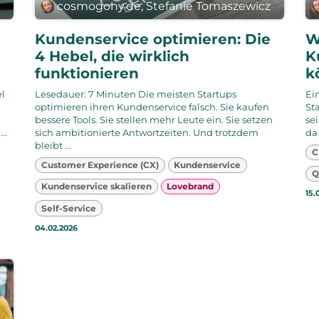
z
cosmogony.de, Stefanie Tomaszewicz
Kundenservice optimieren: Die
W
4 Hebel, die wirklich
K
funktionieren
k
el
Lesedauer: 7 Minuten Die meisten Startups
Ei
optimieren ihren Kundenservice falsch. Sie kaufen
Sta
bessere Tools. Sie stellen mehr Leute ein. Sie setzen
se
..
sich ambitionierte Antwortzeiten. Und trotzdem
da
bleibt ...
C
Customer Experience (CX)
Kundenservice
Q
Kundenservice skalieren
Lovebrand
15.
Self-Service
04.02.2026