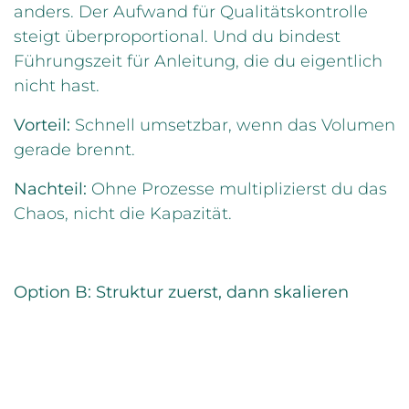
anders. Der Aufwand für Qualitätskontrolle
steigt überproportional. Und du bindest
Führungszeit für Anleitung, die du eigentlich
nicht hast.
Vorteil:
Schnell umsetzbar, wenn das Volumen
gerade brennt.
Nachteil:
Ohne Prozesse multiplizierst du das
Chaos, nicht die Kapazität.
Option B: Struktur zuerst, dann skalieren
Du investierst vier bis acht Wochen in das
Fundament, bevor du weiter wächst. Das
bedeutet: Ticket-Kategorien definieren,
Templates für die häufigsten Anfragen