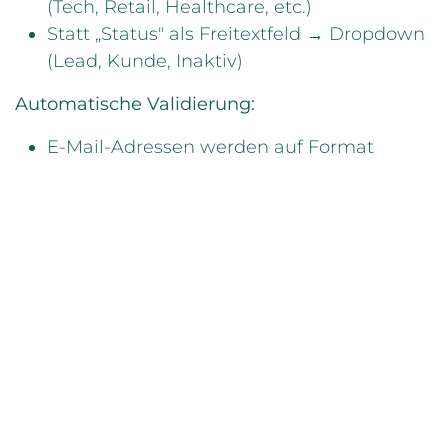
(Tech, Retail, Healthcare, etc.)
Statt „Status" als Freitextfeld → Dropdown
(Lead, Kunde, Inaktiv)
Automatische Validierung:
E-Mail-Adressen werden auf Format
geprüft
Telefonnummern werden strukturiert
(nicht „0171 123456" und „+49 171 123456"
gleichzeitig)
Duplikatsprüfung:
Bevor ein neuer Kontakt angelegt wird,
prüft das System: Gibt es diese E-Mail
schon?
Ein E-Commerce-Startup hat diese Regeln