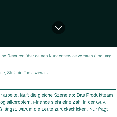
ne Retouren über deinen Kundenservice verraten (und umgekehrt)
de, Stefanie Tomaszewicz
ir arbeite, läuft die gleiche Szene ab: Das Produktteam
Logistikproblem. Finance sieht eine Zahl in der GuV.
 längst, warum die Leute zurückschicken. Nur fragt