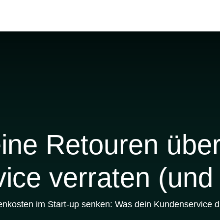
se Trainings
Pricing
Über uns
Podcast
Academy
Blog
ine Retouren über
ice verraten (und
nkosten im Start-up senken: Was dein Kundenservice di