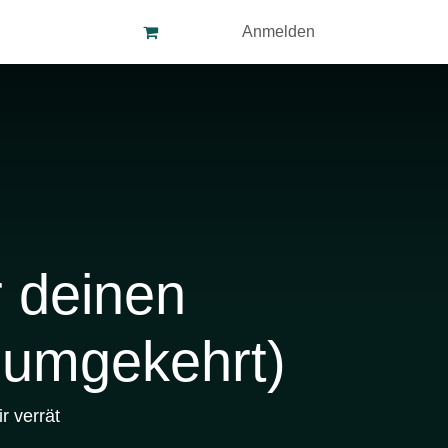
Kontakt
FAQ
Anmelden
 deinen
 umgekehrt)
r verrät