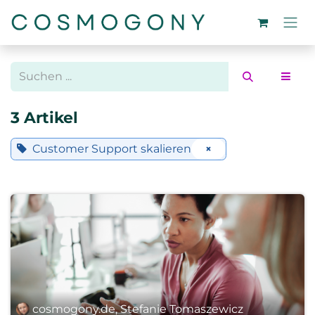
Zum Inhalt springen
3 Artikel
Customer Support skalieren
×
cosmogony.de, Stefanie Tomaszewicz