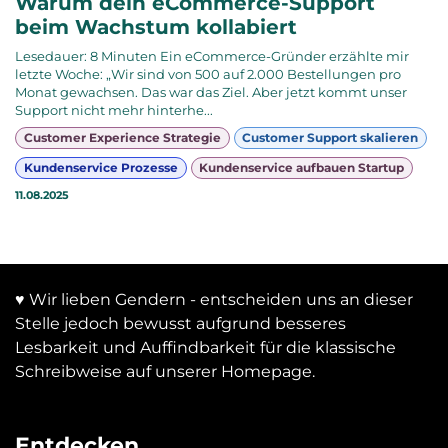
Warum dein eCommerce-Support
beim Wachstum kollabiert
Lesedauer: 8 Minuten Ein eCommerce-Gründer erzählte mir
letzte Woche: „Wir sind von 500 auf 2.000 Bestellungen pro
Monat gewachsen. Das war das Ziel. Aber jetzt kommt unser
Support nicht mehr hinterhe...
Customer Experience Strategie
Customer Support skalieren
Kundenservice Prozesse
Kundenservice aufbauen Startup
11.08.2025
♥ Wir lieben Gendern - entscheiden uns an dieser
Stelle jedoch bewusst aufgrund besseres
Lesbarkeit und Auffindbarkeit für die klassische
Schreibweise auf unserer Homepage.
Entdecken